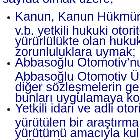
Kanun, Kanun Hükmün
v.b. yetkili hukuki otor
yürürlülükte olan hukuk 
zorunluluklara uymak;
Abbasoğlu Otomotiv’nun 
Abbasoğlu Otomotiv Üy
diğer sözleşmelerin ge
bunları uygulamaya k
Yetkili idari ve adli ot
yürütülen bir araştırm
yürütümü amacıyla kullan